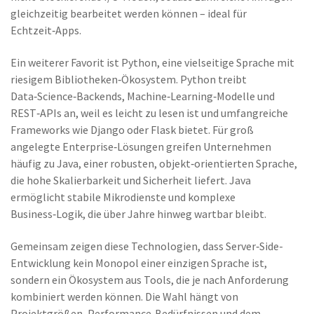
gleichzeitig bearbeitet werden können – ideal für
Echtzeit‑Apps.
Ein weiterer Favorit ist
Python
,
eine vielseitige Sprache mit
riesigem Bibliotheken‑Ökosystem
. Python treibt
Data‑Science‑Backends, Machine‑Learning‑Modelle und
REST‑APIs an, weil es leicht zu lesen ist und umfangreiche
Frameworks wie Django oder Flask bietet. Für groß
angelegte Enterprise‑Lösungen greifen Unternehmen
häufig zu
Java
,
einer robusten, objekt‑orientierten Sprache,
die hohe Skalierbarkeit und Sicherheit liefert
. Java
ermöglicht stabile Mikrodienste und komplexe
Business‑Logik, die über Jahre hinweg wartbar bleibt.
Gemeinsam zeigen diese Technologien, dass Server‑Side-
Entwicklung kein Monopol einer einzigen Sprache ist,
sondern ein Ökosystem aus Tools, die je nach Anforderung
kombiniert werden können. Die Wahl hängt von
Projektgrößen, Performance‑Bedürfnissen und dem