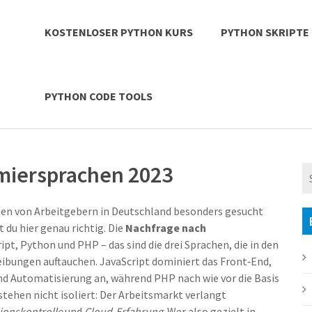
KOSTENLOSER PYTHON KURS
PYTHON SKRIPTE
PYTHON CODE TOOLS
miersprachen 2023
hen
von Arbeitgebern in Deutschland besonders gesucht
t du hier genau richtig. Die
Nachfrage nach
pt, Python und PHP – das sind die drei Sprachen, die in den
ibungen auftauchen. JavaScript dominiert das Front‑End,
d Automatisierung an, während PHP nach wie vor die Basis
 stehen nicht isoliert: Der Arbeitsmarkt verlangt
ionskontrolle
und
Cloud‑Erfahrung
. Wer also gezielt in