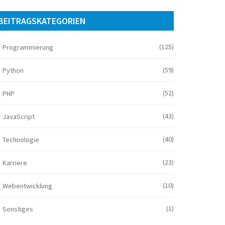
BEITRAGSKATEGORIEN
(125)
Programmierung
(59)
Python
(52)
PHP
(43)
JavaScript
(40)
Technologie
(23)
Karriere
(10)
Webentwicklung
(1)
Sonstiges