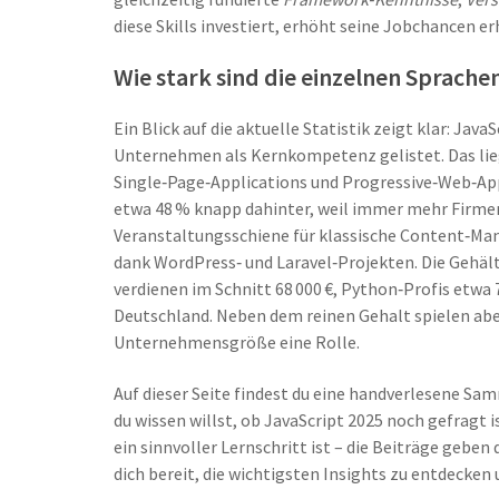
diese Skills investiert, erhöht seine Jobchancen er
Wie stark sind die einzelnen Sprache
Ein Blick auf die aktuelle Statistik zeigt klar:
JavaS
Unternehmen als Kernkompetenz gelistet. Das li
Single‑Page‑Applications und Progressive‑Web‑Ap
etwa 48 % knapp dahinter, weil immer mehr Firme
Veranstaltungsschiene für klassische Content‑
dank WordPress‑ und Laravel‑Projekten. Die Gehält
verdienen im Schnitt 68 000 €, Python‑Profis etwa 7
Deutschland. Neben dem reinen Gehalt spielen ab
Unternehmensgröße eine Rolle.
Auf dieser Seite findest du eine handverlesene Sa
du wissen willst, ob JavaScript 2025 noch gefragt 
ein sinnvoller Lernschritt ist – die Beiträge geben
dich bereit, die wichtigsten Insights zu entdecken