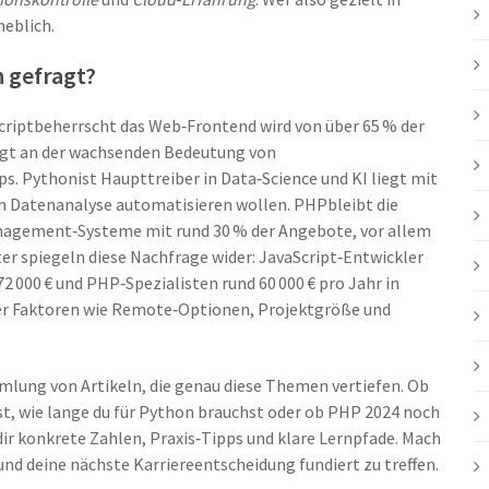
heblich.
n gefragt?
cript
beherrscht das Web‑Frontend
wird von über 65 % der
egt an der wachsenden Bedeutung von
ps.
Python
ist Haupttreiber in Data‑Science und KI
liegt mit
n Datenanalyse automatisieren wollen.
PHP
bleibt die
Management‑Systeme
mit rund 30 % der Angebote, vor allem
er spiegeln diese Nachfrage wider: JavaScript‑Entwickler
2 000 € und PHP‑Spezialisten rund 60 000 € pro Jahr in
er Faktoren wie Remote‑Optionen, Projektgröße und
mmlung von Artikeln, die genau diese Themen vertiefen. Ob
ist, wie lange du für Python brauchst oder ob PHP 2024 noch
 dir konkrete Zahlen, Praxis‑Tipps und klare Lernpfade. Mach
 und deine nächste Karriereentscheidung fundiert zu treffen.