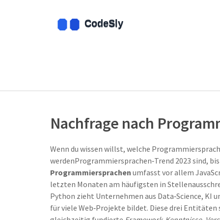
Nachfrage nach Program
Wenn du wissen willst, welche
Programmiersprac
werden
Programmiersprachen‑Trend 2023
sind, bis
Programmiersprachen
umfasst vor allem JavaScri
letzten Monaten am häufigsten in Stellenausschre
Python zieht Unternehmen aus Data‑Science, KI un
für viele Web‑Projekte bildet. Diese drei Entitäten
gleichzeitig fundierte
Framework‑Kenntnisse
,
Vers