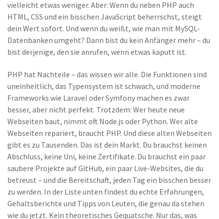
vielleicht etwas weniger. Aber: Wenn du neben PHP auch
HTML, CSS und ein bisschen JavaScript beherrschst, steigt
dein Wert sofort. Und wenn du weißt, wie man mit MySQL-
Datenbanken umgeht? Dann bist du kein Anfänger mehr – du
bist derjenige, den sie anrufen, wenn etwas kaputt ist.
PHP hat Nachteile – das wissen wir alle. Die Funktionen sind
uneinheitlich, das Typensystem ist schwach, und moderne
Frameworks wie Laravel oder Symfony machen es zwar
besser, aber nicht perfekt. Trotzdem: Wer heute neue
Webseiten baut, nimmt oft Node.js oder Python. Wer alte
Webseiten repariert, braucht PHP. Und diese alten Webseiten
gibt es zu Tausenden. Das ist dein Markt. Du brauchst keinen
Abschluss, keine Uni, keine Zertifikate. Du brauchst ein paar
saubere Projekte auf GitHub, ein paar Live-Websites, die du
betreust – und die Bereitschaft, jeden Tag ein bisschen besser
zu werden. In der Liste unten findest du echte Erfahrungen,
Gehaltsberichte und Tipps von Leuten, die genau da stehen
wie du jetzt. Kein theoretisches Gequatsche. Nur das, was