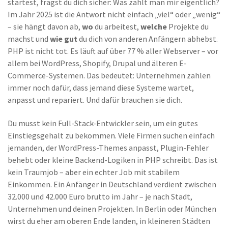
startest, fragst du dich sicher: Was zahlt man mir eigentlich?
Im Jahr 2025 ist die Antwort nicht einfach „viel“ oder „wenig“
– sie hängt davon ab,
wo
du arbeitest,
welche
Projekte du
machst und
wie gut
du dich von anderen Anfängern abhebst.
PHP ist nicht tot. Es läuft auf über 77 % aller Webserver – vor
allem bei WordPress, Shopify, Drupal und älteren E-
Commerce-Systemen. Das bedeutet: Unternehmen zahlen
immer noch dafür, dass jemand diese Systeme wartet,
anpasst und repariert. Und dafür brauchen sie dich.
Du musst kein Full-Stack-Entwickler sein, um ein gutes
Einstiegsgehalt zu bekommen. Viele Firmen suchen einfach
jemanden, der WordPress-Themes anpasst, Plugin-Fehler
behebt oder kleine Backend-Logiken in PHP schreibt. Das ist
kein Traumjob – aber ein echter Job mit stabilem
Einkommen. Ein Anfänger in Deutschland verdient zwischen
32.000 und 42.000 Euro brutto im Jahr – je nach Stadt,
Unternehmen und deinen Projekten. In Berlin oder München
wirst du eher am oberen Ende landen, in kleineren Städten