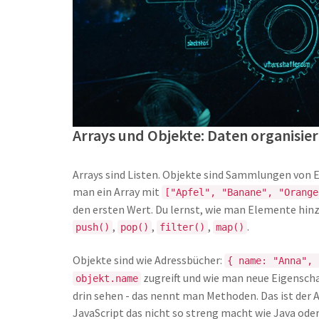
Arrays und Objekte: Daten organisie
Arrays sind Listen. Objekte sind Sammlungen von Eig
man ein Array mit
["Apfel", "Banane", "Orange
den ersten Wert. Du lernst, wie man Elemente hinz
,
,
,
.
push()
pop()
filter()
map()
Objekte sind wie Adressbücher:
{ name: "Anna", 
zugreift und wie man neue Eigenscha
objekt.name
drin sehen - das nennt man Methoden. Das ist der
JavaScript das nicht so streng macht wie Java oder