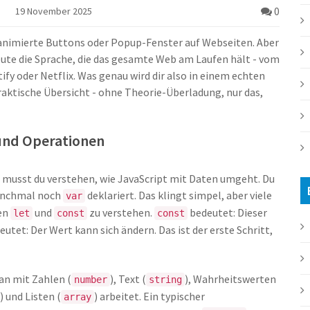
0
19 November 2025
n animierte Buttons oder Popup-Fenster auf Webseiten. Aber
 heute die Sprache, die das gesamte Web am Laufen hält - vom
fy oder Netflix. Was genau wird dir also in einem echten
praktische Übersicht - ohne Theorie-Überladung, nur das,
und Operationen
 musst du verstehen, wie JavaScript mit Daten umgeht. Du
nchmal noch
deklariert. Das klingt simpel, aber viele
var
hen
und
zu verstehen.
bedeutet: Dieser
let
const
const
utet: Der Wert kann sich ändern. Das ist der erste Schritt,
an mit Zahlen (
), Text (
), Wahrheitswerten
number
string
) und Listen (
) arbeitet. Ein typischer
array