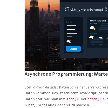
Asynchrone Programmierung: Warten
Stell dir vor, du lädst Daten von einer Server-Adres
Daten kommen. Das ist schlecht. JavaScript löst d
Daten holt, wie man mit
und
auf
then()
catch()
nutzt, um das alles lesbarer zu machen.