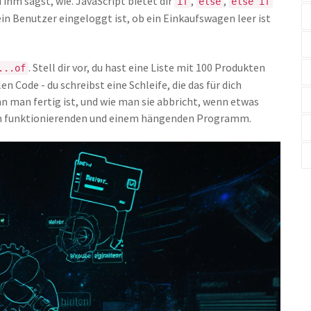
ihm sagst, wie. JavaScript bietet dir
,
,
if
else
else if
 ein Benutzer eingeloggt ist, ob ein Einkaufswagen leer ist
. Stell dir vor, du hast eine Liste mit 100 Produkten
...of
en Code - du schreibst eine Schleife, die das für dich
nn man fertig ist, und wie man sie abbricht, wenn etwas
nem funktionierenden und einem hängenden Programm.