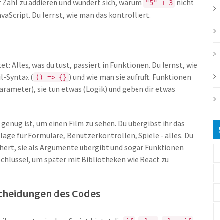
r Zahl zu addieren und wundert sich, warum
nicht
"5" + 3
JavaScript. Du lernst, wie man das kontrolliert.
t: Alles, was du tust, passiert in Funktionen. Du lernst, wie
il-Syntax (
) und wie man sie aufruft. Funktionen
() => {}
arameter), sie tun etwas (Logik) und geben dir etwas
t genug ist, um einen Film zu sehen. Du übergibst ihr das
ndlage für Formulare, Benutzerkontrollen, Spiele - alles. Du
chert, sie als Argumente übergibt und sogar Funktionen
 Schlüssel, um später mit Bibliotheken wie React zu
scheidungen des Codes