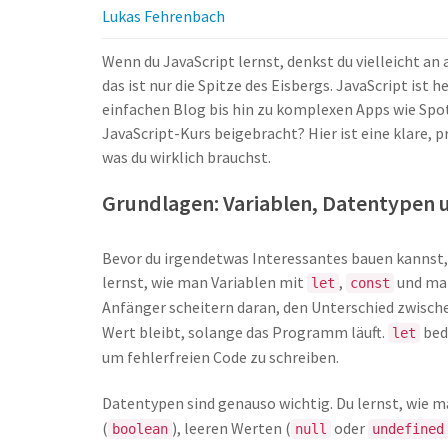
Lukas Fehrenbach
Wenn du JavaScript lernst, denkst du vielleicht a
das ist nur die Spitze des Eisbergs. JavaScript ist
einfachen Blog bis hin zu komplexen Apps wie Spoti
JavaScript-Kurs beigebracht? Hier ist eine klare, 
was du wirklich brauchst.
Grundlagen: Variablen, Datentypen 
Bevor du irgendetwas Interessantes bauen kannst,
lernst, wie man Variablen mit
,
und ma
let
const
Anfänger scheitern daran, den Unterschied zwisc
Wert bleibt, solange das Programm läuft.
bede
let
um fehlerfreien Code zu schreiben.
Datentypen sind genauso wichtig. Du lernst, wie m
(
), leeren Werten (
oder
boolean
null
undefined