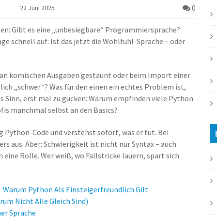
0
22 Juni 2025
sen: Gibt es eine „unbesiegbare“ Programmiersprache?
e schnell auf: Ist das jetzt die Wohlfühl-Sprache – oder
, an komischen Ausgaben gestaunt oder beim Import einer
lich „schwer“? Was für den einen ein echtes Problem ist,
es Sinn, erst mal zu gucken: Warum empfinden viele Python
ofis manchmal selbst an den Basics?
nig Python-Code und verstehst sofort, was er tut. Bei
s aus. Aber: Schwierigkeit ist nicht nur Syntax – auch
ine Rolle. Wer weiß, wo Fallstricke lauern, spart sich
Warum Python Als Einsteigerfreundlich Gilt
um Nicht Alle Gleich Sind)
her Sprache