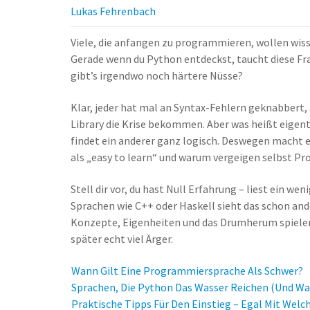
Lukas Fehrenbach
Viele, die anfangen zu programmieren, wollen wis
Gerade wenn du Python entdeckst, taucht diese Frag
gibt’s irgendwo noch härtere Nüsse?
Klar, jeder hat mal an Syntax-Fehlern geknabbert
Library die Krise bekommen. Aber was heißt eigent
findet ein anderer ganz logisch. Deswegen macht 
als „easy to learn“ und warum vergeigen selbst Pr
Stell dir vor, du hast Null Erfahrung – liest ein we
Sprachen wie C++ oder Haskell sieht das schon ander
Konzepte, Eigenheiten und das Drumherum spielen e
später echt viel Ärger.
Wann Gilt Eine Programmiersprache Als Schwer?
Sprachen, Die Python Das Wasser Reichen (und War
Praktische Tipps Für Den Einstieg – Egal Mit Welc