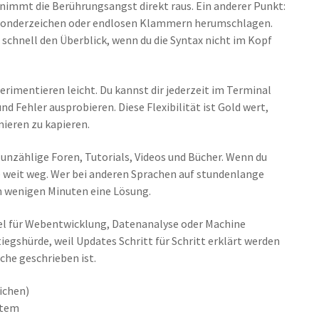
 nimmt die Berührungsangst direkt raus. Ein anderer Punkt:
Sonderzeichen oder endlosen Klammern herumschlagen.
u schnell den Überblick, wenn du die Syntax nicht im Kopf
perimentieren leicht. Du kannst dir jederzeit im Terminal
d Fehler ausprobieren. Diese Flexibilität ist Gold wert,
ieren zu kapieren.
 unzählige Foren, Tutorials, Videos und Bücher. Wenn du
nie weit weg. Wer bei anderen Sprachen auf stundenlange
n wenigen Minuten eine Lösung.
el für Webentwicklung, Datenanalyse oder Machine
iegshürde, weil Updates Schritt für Schritt erklärt werden
che geschrieben ist.
ichen)
stem