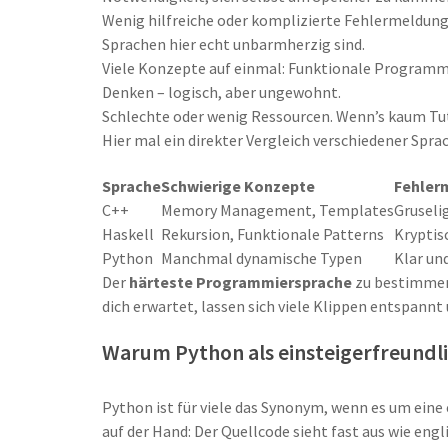
Wenig hilfreiche oder komplizierte Fehlermeldung
Sprachen hier echt unbarmherzig sind.
Viele Konzepte auf einmal: Funktionale Programmi
Denken – logisch, aber ungewohnt.
Schlechte oder wenig Ressourcen. Wenn’s kaum Tutor
Hier mal ein direkter Vergleich verschiedener Sprac
Sprache
Schwierige Konzepte
Fehler
C++
Memory Management, Templates
Gruseli
Haskell
Rekursion, Funktionale Patterns
Kryptis
Python
Manchmal dynamische Typen
Klar un
Der
härteste Programmiersprache
zu bestimmen,
dich erwartet, lassen sich viele Klippen entspannt
Warum Python als einsteigerfreundli
Python ist für viele das Synonym, wenn es um eine
auf der Hand: Der Quellcode sieht fast aus wie eng