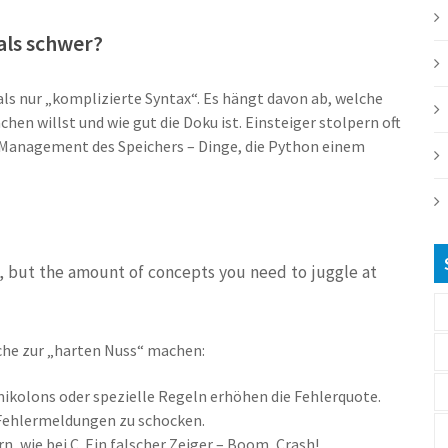
als schwer?
s nur „komplizierte Syntax“. Es hängt davon ab, welche
hen willst und wie gut die Doku ist. Einsteiger stolpern oft
s Management des Speichers – Dinge, die Python einem
lf, but the amount of concepts you need to juggle at
ache zur „harten Nuss“ machen:
ikolons oder spezielle Regeln erhöhen die Fehlerquote.
 Fehlermeldungen zu schocken.
, wie bei C. Ein falscher Zeiger – Boom, Crash!