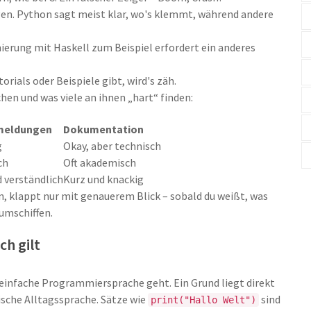
en. Python sagt meist klar, wo's klemmt, während andere
erung mit Haskell zum Beispiel erfordert ein anderes
ials oder Beispiele gibt, wird's zäh.
hen und was viele an ihnen „hart“ finden:
meldungen
Dokumentation
g
Okay, aber technisch
ch
Oft akademisch
d verständlich
Kurz und knackig
 klappt nur mit genauerem Blick – sobald du weißt, was
 umschiffen.
ch gilt
 einfache Programmiersprache geht. Ein Grund liegt direkt
lische Alltagssprache. Sätze wie
sind
print("Hallo Welt")