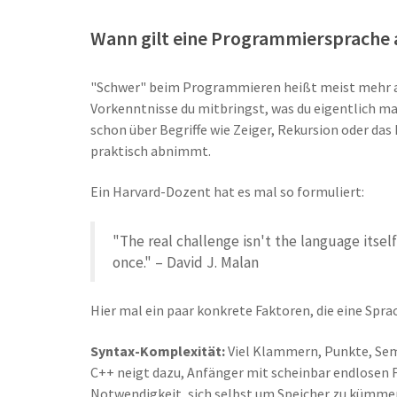
Wann gilt eine Programmiersprache 
"Schwer" beim Programmieren heißt meist mehr al
Vorkenntnisse du mitbringst, was du eigentlich mac
schon über Begriffe wie Zeiger, Rekursion oder da
praktisch abnimmt.
Ein Harvard-Dozent hat es mal so formuliert:
"The real challenge isn't the language itse
once." – David J. Malan
Hier mal ein paar konkrete Faktoren, die eine Spr
Syntax-Komplexität:
Viel Klammern, Punkte, Sem
C++ neigt dazu, Anfänger mit scheinbar endlosen
Notwendigkeit, sich selbst um Speicher zu kümmern