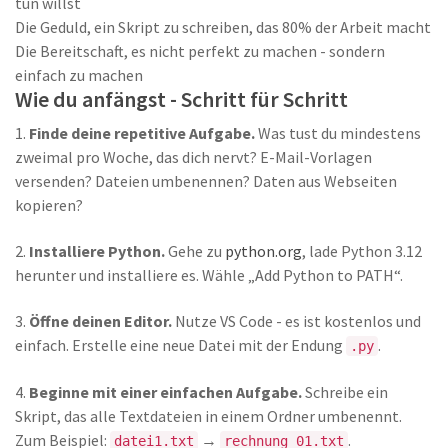
tun willst
Die Geduld, ein Skript zu schreiben, das 80% der Arbeit macht
Die Bereitschaft, es nicht perfekt zu machen - sondern
einfach zu machen
Wie du anfängst - Schritt für Schritt
1.
Finde deine repetitive Aufgabe.
Was tust du mindestens
zweimal pro Woche, das dich nervt? E-Mail-Vorlagen
versenden? Dateien umbenennen? Daten aus Webseiten
kopieren?
2.
Installiere Python.
Gehe zu
python.org
, lade Python 3.12
herunter und installiere es. Wähle „Add Python to PATH“.
3.
Öffne deinen Editor.
Nutze VS Code - es ist kostenlos und
einfach. Erstelle eine neue Datei mit der Endung
.
.py
4.
Beginne mit einer einfachen Aufgabe.
Schreibe ein
Skript, das alle Textdateien in einem Ordner umbenennt.
Zum Beispiel:
→
.
datei1.txt
rechnung_01.txt