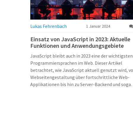
Lukas Fehrenbach
1 Januar 2024
Einsatz von JavaScript in 2023: Aktuelle
Funktionen und Anwendungsgebiete
JavaScript bleibt auch in 2023 eine der wichtigsten
Programmiersprachen im Web. Dieser Artikel
betrachtet, wie JavaScript aktuell genutzt wird, v
Webseitengestaltung über fortschrittliche Web-
Applikationen bis hin zu Server-Backend und sogar
in anderen Technologiebereichen. Es wird auf die
Vielseitigkeit und die erweiterten Möglichkeiten
dieser Sprache eingegangen und warum sie für
Entwickler auf der ganzen Welt unerlässlich ist.