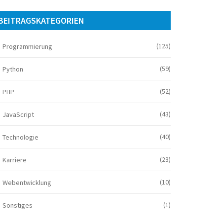
BEITRAGSKATEGORIEN
(125)
Programmierung
(59)
Python
(52)
PHP
(43)
JavaScript
(40)
Technologie
(23)
Karriere
(10)
Webentwicklung
(1)
Sonstiges