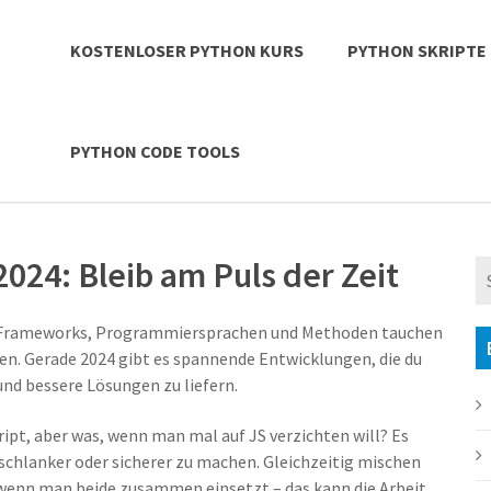
KOSTENLOSER PYTHON KURS
PYTHON SKRIPTE
PYTHON CODE TOOLS
24: Bleib am Puls der Zeit
e Frameworks, Programmiersprachen und Methoden tauchen
en. Gerade 2024 gibt es spannende Entwicklungen, die du
und bessere Lösungen zu liefern.
ipt, aber was, wenn man mal auf JS verzichten will? Es
 schlanker oder sicherer zu machen. Gleichzeitig mischen
wenn man beide zusammen einsetzt – das kann die Arbeit