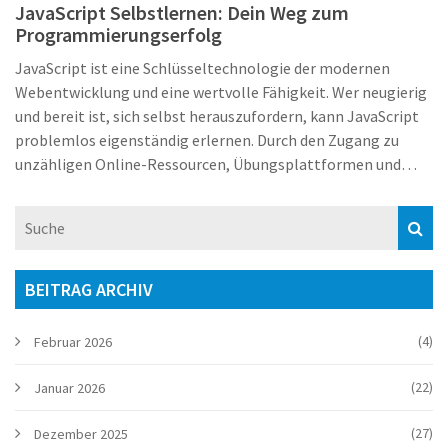
JavaScript Selbstlernen: Dein Weg zum
Programmierungserfolg
JavaScript ist eine Schlüsseltechnologie der modernen
Webentwicklung und eine wertvolle Fähigkeit. Wer neugierig
und bereit ist, sich selbst herauszufordern, kann JavaScript
problemlos eigenständig erlernen. Durch den Zugang zu
unzähligen Online-Ressourcen, Übungsplattformen und
Gemeinschaften scheint das Beherrschen der Sprache in
greifbare Nähe zu rücken. Diese Fähigkeiten eröffnen
zahlreiche berufliche Möglichkeiten in der digitalen Welt von
heute.
BEITRAG ARCHIV
(4)
Februar 2026
(22)
Januar 2026
(27)
Dezember 2025