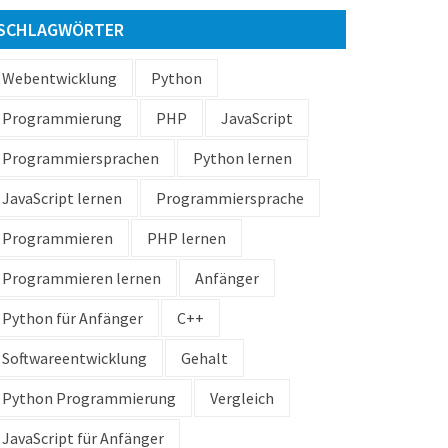
SCHLAGWÖRTER
Webentwicklung
Python
Programmierung
PHP
JavaScript
Programmiersprachen
Python lernen
JavaScript lernen
Programmiersprache
Programmieren
PHP lernen
Programmieren lernen
Anfänger
Python für Anfänger
C++
Softwareentwicklung
Gehalt
Python Programmierung
Vergleich
JavaScript für Anfänger