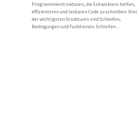
Programmierstrukturen, die Entwicklern helfen,
effizienteren und lesbaren Code zu schreiben. Drei
der wichtigsten Strukturen sind Schleifen,
Bedingungen und Funktionen. Schleifen
ermöglichen die Wiederholung von
Codeabschnitten, Bedingungen entscheiden über d
Ausführung bestimmter Codeblöcke, und
Funktionen fördern die Wiederverwendbarkeit von
Code. Ein tiefes Verständnis dieser Strukturen ist
entscheidend für das Schreiben von robustem
Python-Code. Zusätzliche Tipps und Best Practice
können Entwicklern helfen, diese Konzepte optim
zu nutzen.