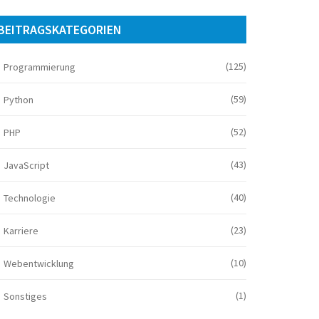
BEITRAGSKATEGORIEN
(125)
Programmierung
(59)
Python
(52)
PHP
(43)
JavaScript
(40)
Technologie
(23)
Karriere
(10)
Webentwicklung
(1)
Sonstiges