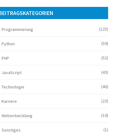
BEITRAGSKATEGORIEN
(125)
Programmierung
(59)
Python
(52)
PHP
(43)
JavaScript
(40)
Technologie
(23)
Karriere
(10)
Webentwicklung
(1)
Sonstiges