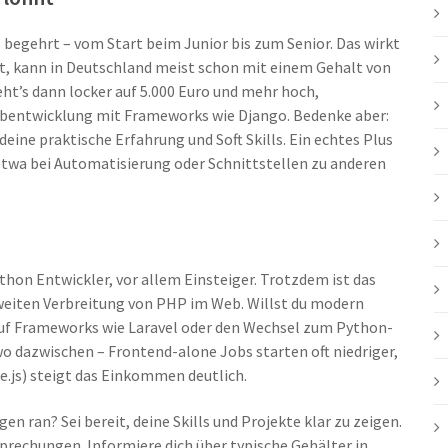
 begehrt – vom Start beim Junior bis zum Senior. Das wirkt
igt, kann in Deutschland meist schon mit einem Gehalt von
eht’s dann locker auf 5.000 Euro und mehr hoch,
ebentwicklung mit Frameworks wie Django. Bedenke aber:
eine praktische Erfahrung und Soft Skills. Ein echtes Plus
etwa bei Automatisierung oder Schnittstellen zu anderen
thon Entwickler, vor allem Einsteiger. Trotzdem ist das
weiten Verbreitung von PHP im Web. Willst du modern
 auf Frameworks wie Laravel oder den Wechsel zum Python-
wo dazwischen – Frontend-alone Jobs starten oft niedriger,
.js) steigt das Einkommen deutlich.
 ran? Sei bereit, deine Skills und Projekte klar zu zeigen.
prechungen. Informiere dich über typische Gehälter in