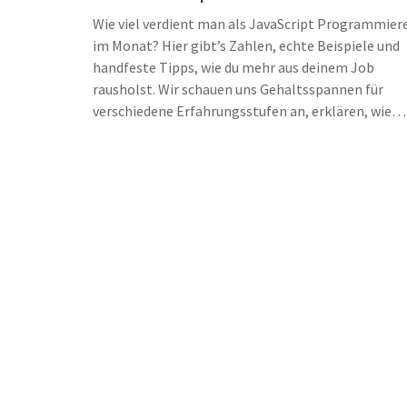
Wie viel verdient man als JavaScript Programmier
im Monat? Hier gibt’s Zahlen, echte Beispiele und
handfeste Tipps, wie du mehr aus deinem Job
rausholst. Wir schauen uns Gehaltsspannen für
verschiedene Erfahrungsstufen an, erklären, wie
Branche und Standort reinspielen, und liefern
ehrliche Ratschläge für Gehaltsverhandlungen. Ku
gesagt: Jeder, der mit JavaScript arbeitet oder
einsteigen will, wird hier schlauer.