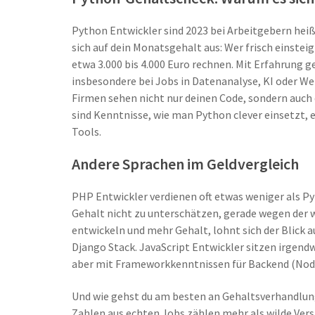
Python Entwickler sind 2023 bei Arbeitgebern heiß
sich auf dein Monatsgehalt aus: Wer frisch einste
etwa 3.000 bis 4.000 Euro rechnen. Mit Erfahrung g
insbesondere bei Jobs in Datenanalyse, KI oder W
Firmen sehen nicht nur deinen Code, sondern auch d
sind Kenntnisse, wie man Python clever einsetzt, 
Tools.
Andere Sprachen im Geldvergleich
PHP Entwickler verdienen oft etwas weniger als Py
Gehalt nicht zu unterschätzen, gerade wegen der 
entwickeln und mehr Gehalt, lohnt sich der Blick
Django Stack. JavaScript Entwickler sitzen irgend
aber mit Frameworkkenntnissen für Backend (Node
Und wie gehst du am besten an Gehaltsverhandlungen
Zahlen aus echten Jobs zählen mehr als wilde Vers