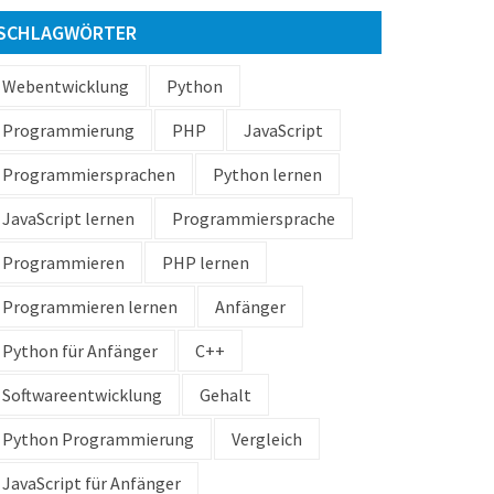
SCHLAGWÖRTER
Webentwicklung
Python
Programmierung
PHP
JavaScript
Programmiersprachen
Python lernen
JavaScript lernen
Programmiersprache
Programmieren
PHP lernen
Programmieren lernen
Anfänger
Python für Anfänger
C++
Softwareentwicklung
Gehalt
Python Programmierung
Vergleich
JavaScript für Anfänger