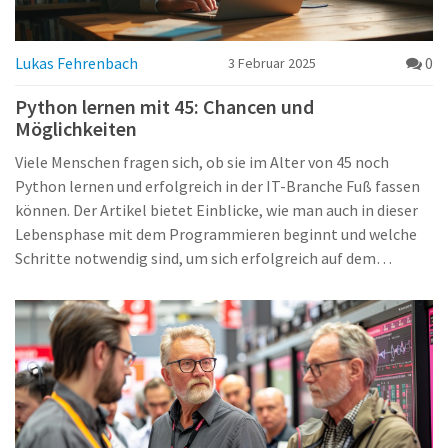
Lukas Fehrenbach
0
3 Februar 2025
Python lernen mit 45: Chancen und
Möglichkeiten
Viele Menschen fragen sich, ob sie im Alter von 45 noch
Python lernen und erfolgreich in der IT-Branche Fuß fassen
können. Der Artikel bietet Einblicke, wie man auch in dieser
Lebensphase mit dem Programmieren beginnt und welche
Schritte notwendig sind, um sich erfolgreich auf dem
Arbeitsmarkt durchzusetzen. Zudem werden einige effektive
Lernstrategien und Ressourcen vorgestellt, die den Einstieg
erleichtern. Es wird auch erörtert, welche beruflichen
Möglichkeiten sich nach dem Erlernen von Python eröffnen
können.