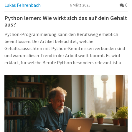
Lukas Fehrenbach
0
6 März 2025
Python lernen: Wie wirkt sich das auf dein Gehalt
aus?
Python-Programmierung kann den Berufsweg erheblich
beeinflussen. Der Artikel beleuchtet, welche
Gehaltsaussichten mit Python-Kenntnissen verbunden sind
und warum dieser Trend in der Arbeitswelt boomt. Es wird
erklärt, für welche Berufe Python besonders relevant ist und
welche Vorteile Programmierer mit dieser Fähigkeit haben.
Ein Blick auf die Nachfrage des Arbeitsmarkts und die
Karrieremöglichkeiten rundet das Thema ab.