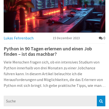
Lukas Fehrenbach
0
15 Dezember 2023
Python in 90 Tagen erlernen und einen Job
finden – ist das machbar?
Viele Menschen fragen sich, ob ein intensives Studium von
Python innerhalb von drei Monaten zu einer Jobchance
führen kann. In diesem Artikel beleuchte ich die
Herausforderungen und Möglichkeiten, die das Erlernen von
Python mit sich bringt. Ich gebe praktische Tipps, wie man
den Lernprozess effektiv gestalten und welche Ressourcen
zur Unterstützung herangezogen werden können. Außerdem
diskutiere ich die Realität der Jobsuche mit frisch
erworbenen Programmierkenntnissen in der Tech-Branche.