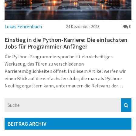
Lukas Fehrenbach
0
24 Dezember 2023
Einstieg in die Python-Karriere: Die einfachsten
Jobs für Programmier-Anfänger
Die Python-Programmiersprache ist ein vielseitiges
Werkzeug, das Türen zu verschiedenen
Karrieremöglichkeiten öffnet. In diesem Artikel werfen wir
einen Blick auf die einfachsten Jobs, die man als Python-
Neuling ergattern kann, untermauern die Relevanz der
Sprache in der Industrie und geben praktische Tipps, wie man
erfolgreich in die Python-Welt einsteigt. Vom Junior
Developer bis zum Automatisierungsspezialisten, wir decken
ein breites Spektrum an Einstiegsrollen ab und beleuchten,
was diese Jobs ausmacht und wie man sich darauf
BEITRAG ARCHIV
vorbereiten kann.