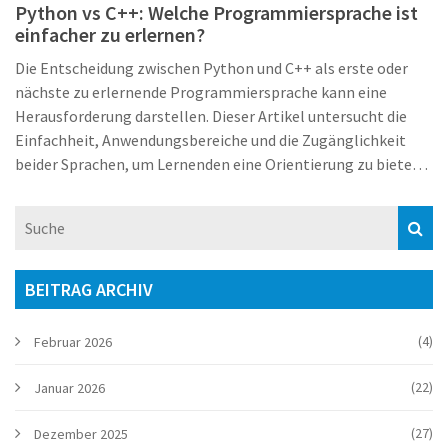
Python vs C++: Welche Programmiersprache ist
einfacher zu erlernen?
Die Entscheidung zwischen Python und C++ als erste oder
nächste zu erlernende Programmiersprache kann eine
Herausforderung darstellen. Dieser Artikel untersucht die
Einfachheit, Anwendungsbereiche und die Zugänglichkeit
beider Sprachen, um Lernenden eine Orientierung zu bieten.
Es werden praktische Beispiele, nützliche Tipps und
interessante Fakten präsentiert, um eine ausgewogene
Entscheidungshilfe zu bieten. Entdecken Sie, welche Sprache
Ihren Bedürfnissen und Zielen am besten entspricht.
BEITRAG ARCHIV
(4)
Februar 2026
(22)
Januar 2026
(27)
Dezember 2025