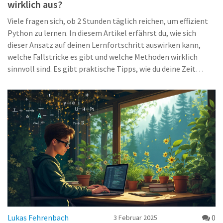
wirklich aus?
Viele fragen sich, ob 2 Stunden täglich reichen, um effizient
Python zu lernen. In diesem Artikel erfährst du, wie sich
dieser Ansatz auf deinen Lernfortschritt auswirken kann,
welche Fallstricke es gibt und welche Methoden wirklich
sinnvoll sind. Es gibt praktische Tipps, wie du deine Zeit
optimal nutzt – auch wenn du einen vollen Alltag hast. Mit
echten Beispielen bekommst du ein Gefühl dafür, was dich
erwartet. Am Ende weißt du genau, wie du deinen Weg in die
Welt von Python meisterst, ohne dich zu überfordern.
Lukas Fehrenbach
0
3 Februar 2025