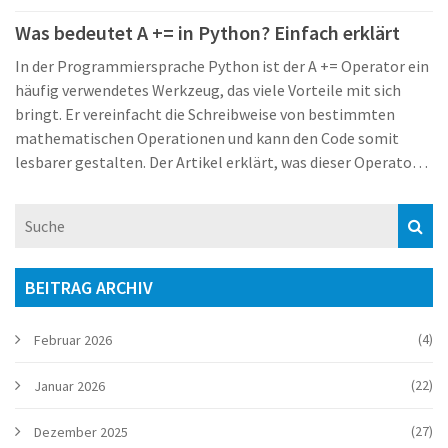
Was bedeutet A += in Python? Einfach erklärt
In der Programmiersprache Python ist der A += Operator ein
häufig verwendetes Werkzeug, das viele Vorteile mit sich
bringt. Er vereinfacht die Schreibweise von bestimmten
mathematischen Operationen und kann den Code somit
lesbarer gestalten. Der Artikel erklärt, was dieser Operator
macht, wie er eingesetzt wird und welche konkreten
Beispiele es dafür gibt. Darüber hinaus werden einige
interessante Aspekte der Nutzung und Anwendung
angesprochen, ebenso wie Tipps zur Fehlervermeidung.
BEITRAG ARCHIV
(4)
Februar 2026
(22)
Januar 2026
(27)
Dezember 2025