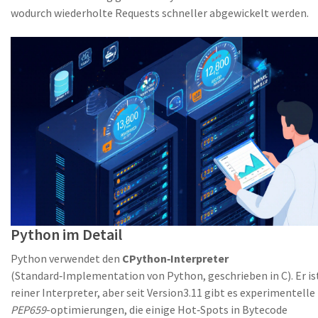
wodurch wiederholte Requests schneller abgewickelt werden.
Python im Detail
Python verwendet den
CPython‑Interpreter
(
Standard‑Implementation von Python, geschrieben in C
)
. Er i
reiner Interpreter, aber seit Version3.11 gibt es experimentelle
PEP659
-optimierungen, die einige Hot‑Spots in Bytecode