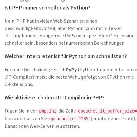
Ist PHP immer schneller als Python?
Nein. PHP hat in vielen Web‑Szenarien einen
Geschwindigkeitsvorteil, aber Python kann mithilfe von
JIT‑Implementierungen wie PyPy oder speziellen C‑Extensions
schneller sein, besonders bei numerischen Berechnungen.
Welcher Interpreter ist für Python am schnellsten?
Für reine Geschwindigkeit ist
PyPy
(
Python‑Implementation m
JIT‑Compiler
)
meist die beste Wahl, gefolgt von CPython mit
C‑Extensions.
Wie aktiviere ich den JIT‑Compiler in PHP?
Fügen Sie in der
die Zeile
php.ini
opcache.jit_buffer_size=
hinzu und setzen Sie
(empfohlenes Profil).
opcache.jit=1235
Danach den Web‑Server neu starten.