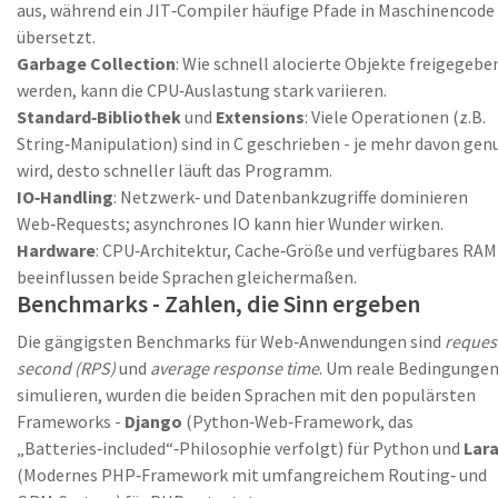
aus, während ein JIT‑Compiler häufige Pfade in Maschinencode
übersetzt.
Garbage Collection
: Wie schnell alocierte Objekte freigegebe
werden, kann die CPU‑Auslastung stark variieren.
Standard‑Bibliothek
und
Extensions
: Viele Operationen (z.B.
String‑Manipulation) sind in C geschrieben - je mehr davon gen
wird, desto schneller läuft das Programm.
IO‑Handling
: Netzwerk‑ und Datenbankzugriffe dominieren
Web‑Requests; asynchrones IO kann hier Wunder wirken.
Hardware
: CPU‑Architektur, Cache‑Größe und verfügbares RAM
beeinflussen beide Sprachen gleichermaßen.
Benchmarks - Zahlen, die Sinn ergeben
Die gängigsten Benchmarks für Web‑Anwendungen sind
reques
second (RPS)
und
average response time
. Um reale Bedingungen
simulieren, wurden die beiden Sprachen mit den populärsten
Frameworks -
Django
(
Python‑Web‑Framework, das
„Batteries‑included“‑Philosophie verfolgt
)
für Python und
Lara
(
Modernes PHP‑Framework mit umfangreichem Routing‑ und