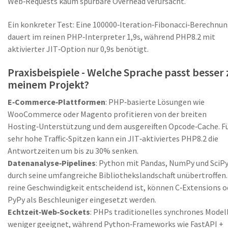
Web‑Requests kaum spürbare Overhead verursacht.
Ein konkreter Test: Eine 100000‑Iteration‑Fibonacci‑Berechnu
dauert im reinen PHP‑Interpreter 1,9s, während PHP8.2 mit
aktivierter JIT‑Option nur 0,9s benötigt.
Praxisbeispiele - Welche Sprache passt besser 
meinem Projekt?
E‑Commerce‑Plattformen
: PHP‑basierte Lösungen wie
WooCommerce oder Magento profitieren von der breiten
Hosting‑Unterstützung und dem ausgereiften Opcode‑Cache. F
sehr hohe Traffic‑Spitzen kann ein JIT‑aktiviertes PHP8.2 die
Antwortzeiten um bis zu 30% senken.
Datenanalyse‑Pipelines
: Python mit Pandas, NumPy und SciPy
durch seine umfangreiche Bibliothekslandschaft unübertroffen
reine Geschwindigkeit entscheidend ist, können C‑Extensions o
PyPy als Beschleuniger eingesetzt werden.
Echtzeit‑Web‑Sockets
: PHPs traditionelles synchrones Modell
weniger geeignet, während Python‑Frameworks wie FastAPI +