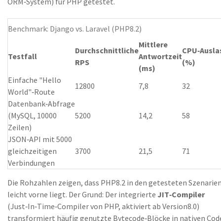
ORM‑System
)
für PHP getestet.
Benchmark: Django vs. Laravel (PHP8.2)
Mittlere
Durchschnittliche
CPU‑Ausla
Testfall
Antwortzeit
RPS
(%)
(ms)
Einfache "Hello
12800
7,8
32
World"‑Route
Datenbank‑Abfrage
(MySQL, 10000
5200
14,2
58
Zeilen)
JSON‑API mit 5000
gleichzeitigen
3700
21,5
71
Verbindungen
Die Rohzahlen zeigen, dass PHP8.2 in den getesteten Szenarie
leicht vorne liegt. Der Grund: Der integrierte
JIT‑Compiler
(
Just‑In‑Time‑Compiler von PHP, aktiviert ab Version8.0
)
transformiert häufig genutzte Bytecode‑Blöcke in nativen Cod