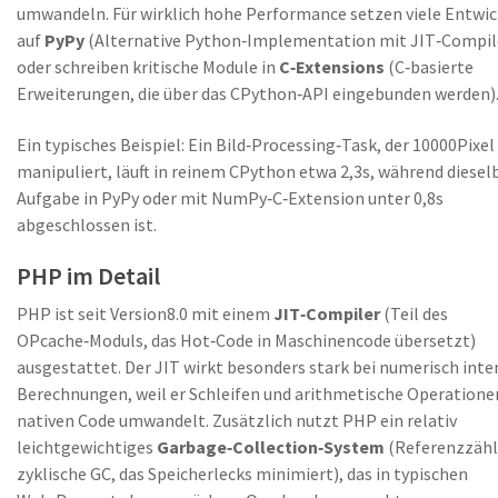
umwandeln. Für wirklich hohe Performance setzen viele Entwic
auf
PyPy
(
Alternative Python‑Implementation mit JIT‑Compil
oder schreiben kritische Module in
C‑Extensions
(
C‑basierte
Erweiterungen, die über das CPython‑API eingebunden werden
)
Ein typisches Beispiel: Ein Bild‑Processing‑Task, der 10000Pixel
manipuliert, läuft in reinem CPython etwa 2,3s, während diesel
Aufgabe in PyPy oder mit NumPy‑C‑Extension unter 0,8s
abgeschlossen ist.
PHP im Detail
PHP ist seit Version8.0 mit einem
JIT‑Compiler
(
Teil des
OPcache‑Moduls, das Hot‑Code in Maschinencode übersetzt
)
ausgestattet. Der JIT wirkt besonders stark bei numerisch inte
Berechnungen, weil er Schleifen und arithmetische Operatione
nativen Code umwandelt. Zusätzlich nutzt PHP ein relativ
leichtgewichtiges
Garbage‑Collection‑System
(
Referenzzähl
zyklische GC, das Speicherlecks minimiert
)
, das in typischen