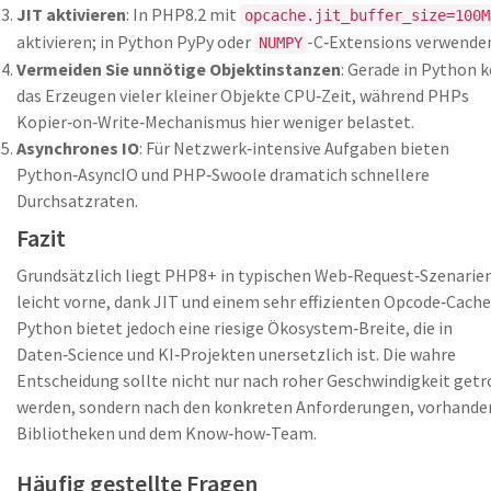
JIT aktivieren
: In PHP8.2 mit
opcache.jit_buffer_size=100M
aktivieren; in Python PyPy oder
-C‑Extensions verwende
NUMPY
Vermeiden Sie unnötige Objektinstanzen
: Gerade in Python 
das Erzeugen vieler kleiner Objekte CPU‑Zeit, während PHPs
Kopier‑on‑Write‑Mechanismus hier weniger belastet.
Asynchrones IO
: Für Netzwerk‑intensive Aufgaben bieten
Python‑AsyncIO und PHP‑Swoole dramatich schnellere
Durchsatzraten.
Fazit
Grundsätzlich liegt PHP8+ in typischen Web‑Request‑Szenarie
leicht vorne, dank JIT und einem sehr effizienten Opcode‑Cache
Python bietet jedoch eine riesige Ökosystem‑Breite, die in
Daten‑Science und KI‑Projekten unersetzlich ist. Die wahre
Entscheidung sollte nicht nur nach roher Geschwindigkeit getr
werden, sondern nach den konkreten Anforderungen, vorhand
Bibliotheken und dem Know‑how‑Team.
Häufig gestellte Fragen