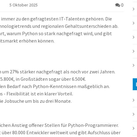
0
5 Oktober 2025
immer zu den gefragtesten IT‑Talenten gehören. Die
hnologietrends und regionalen Gehaltsunterschieden ab.
lärt, warum Python so stark nachgefragt wird, und gibt
eitsmarkt erhöhen können.
 um 27% stärker nachgefragt als noch vor zwei Jahren.
5.800€, in Großstädten sogar über 6.500€.
den Bedarf nach Python‑Kenntnissen maßgeblich an.
Flexibilität ist ein klarer Vorteil.
die Jobsuche um bis zu drei Monate.
rlichen Anstieg offener Stellen für Python‑Programmierer
.
 über 80.000 Entwickler weltweit und gibt Aufschluss über