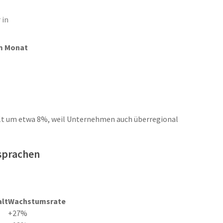
 in
m Monat
lt um etwa 8%, weil Unternehmen auch überregional
sprachen
alt
Wachstumsrate
+27%