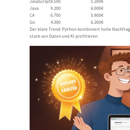
JavaScript
8.500
5.200€
Java
9.200
6.000€
C#
6.700
5.900€
Go
4.300
6.200€
Der klare Trend: Python kombiniert hohe Nachfrage
stark von Daten und KI profitieren.