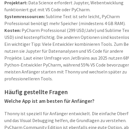
Projektart:
Data Science erfordert Jupyter, Webentwicklung
funktioniert gut mit VS Code oder PyCharm.
Systemressourcen:
Sublime Text ist sehr leicht, PyCharm
Professional benötigt mehr Speicher (mindestens 4 GB RAM).
Kosten:
PyCharm Professional (299 USD/Jahr) und Sublime Tex
USD) sind kostenpflichtig. Die anderen Optionen sind kostenlos
Ein wichtiger Tipp: Viele Entwickler kombinieren Tools. Zum Be
nutzen sie Jupyter für Datenanalysen und VS Code für andere
Projekte. Laut einer Umfrage von JetBrains aus 2025 nutzen 68
Python-Entwickler PyCharm, während 55% VS Code bevorzugen
meisten Anfänger starten mit Thonny und wechseln später zu
professionelleren Tools.
Häufig gestellte Fragen
Welche App ist am besten für Anfänger?
Thonny ist speziell für Anfänger entwickelt. Die einfache Ober
und das Visual Debugging helfen, die Grundlagen zu verstehen.
PyCharm Community Edition ist ebenfalls eine gute Option, ab