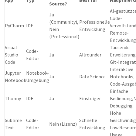
Source?
AI-gestützt
Ja
Code-
(Community),
Professionelle
PyCharm
IDE
Vervollstän
Nein
Entwicklung
Remote-
(Professional)
Entwicklung
Visual
Tausende
Code-
Studio
Ja
Allrounder
Erweiterung
Editor
Code
Git-Integra
Interaktive
Jupyter
Notebook-
Ja
Data Science
Notebooks, 
Notebook
Umgebung
Code-Ausga
Einfache
Thonny
IDE
Ja
Einsteiger
Bedienung, V
Debugging
Hohe
Sublime
Code-
Schnelle
Geschwindig
Nein (Lizenz)
Text
Editor
Entwicklung
Low Resour
Usage