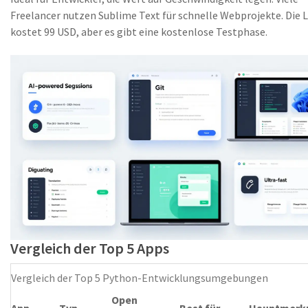
Freelancer nutzen Sublime Text für schnelle Webprojekte. Die 
kostet 99 USD, aber es gibt eine kostenlose Testphase.
Vergleich der Top 5 Apps
Vergleich der Top 5 Python-Entwicklungsumgebungen
Open
App
Typ
Best für
Hauptmerk