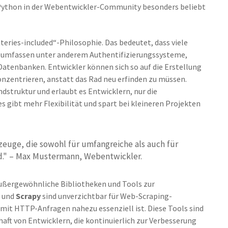
t Python in der Webentwickler-Community besonders beliebt
teries-included“-Philosophie. Das bedeutet, dass viele
ese umfassen unter anderem Authentifizierungssysteme,
Datenbanken. Entwickler können sich so auf die Erstellung
onzentrieren, anstatt das Rad neu erfinden zu müssen.
dstruktur und erlaubt es Entwicklern, nur die
 gibt mehr Flexibilität und spart bei kleineren Projekten
euge, die sowohl für umfangreiche als auch für
d." – Max Mustermann, Webentwickler.
ußergewöhnliche Bibliotheken und Tools zur
und
Scrapy
sind unverzichtbar für Web-Scraping-
 mit HTTP-Anfragen nahezu essenziell ist. Diese Tools sind
ft von Entwicklern, die kontinuierlich zur Verbesserung