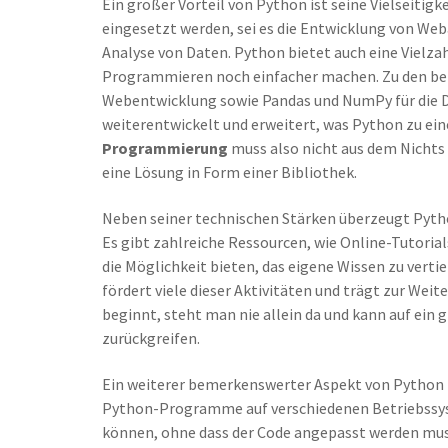
Ein großer Vorteil von Python ist seine Vielseitig
eingesetzt werden, sei es die Entwicklung von We
Analyse von Daten. Python bietet auch eine Vielza
Programmieren noch einfacher machen. Zu den bek
Webentwicklung sowie Pandas und NumPy für die Da
weiterentwickelt und erweitert, was Python zu e
Programmierung
muss also nicht aus dem Nichts 
eine Lösung in Form einer Bibliothek.
Neben seiner technischen Stärken überzeugt Pytho
Es gibt zahlreiche Ressourcen, wie Online-Tutorial
die Möglichkeit bieten, das eigene Wissen zu verti
fördert viele dieser Aktivitäten und trägt zur We
beginnt, steht man nie allein da und kann auf ei
zurückgreifen.
Ein weiterer bemerkenswerter Aspekt von Python i
Python-Programme auf verschiedenen Betriebssy
können, ohne dass der Code angepasst werden muss.