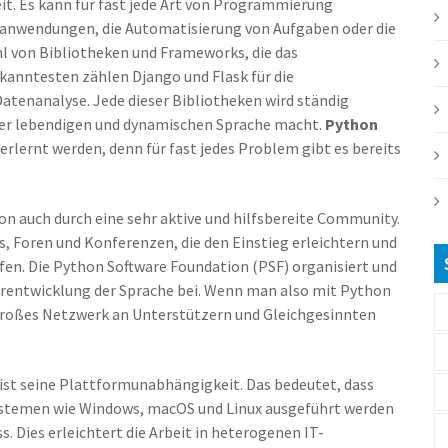
keit. Es kann für fast jede Art von Programmierung
banwendungen, die Automatisierung von Aufgaben oder die
hl von Bibliotheken und Frameworks, die das
anntesten zählen Django und Flask für die
tenanalyse. Jede dieser Bibliotheken wird ständig
iner lebendigen und dynamischen Sprache macht.
Python
erlernt werden, denn für fast jedes Problem gibt es bereits
n auch durch eine sehr aktive und hilfsbereite Community.
s, Foren und Konferenzen, die den Einstieg erleichtern und
efen. Die Python Software Foundation (PSF) organisiert und
iterentwicklung der Sprache bei. Wenn man also mit Python
n großes Netzwerk an Unterstützern und Gleichgesinnten
st seine Plattformunabhängigkeit. Das bedeutet, dass
stemen wie Windows, macOS und Linux ausgeführt werden
 Dies erleichtert die Arbeit in heterogenen IT-