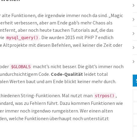
r alte Funktionen, die irgendwie immer noch da sind. „Magic
icherheit verbessern, aber am Ende gab’s mehr Chaos als
ntfernt, aber noch heute tauchen Tutorials auf, die das
wie
. Die wurden 2015 mit PHP 7 endlich
mysql_query()
ltprojekte mit diesen Befehlen, weil keiner die Zeit oder
oder
macht’s nicht besser. Die gibt’s immer noch
$GLOBALS
u undurchsichtigem Code.
Code-Qualität
leidet total
balen Werten baut und am Ende blickt keiner mehr durch.
schiedenen String-Funktionen. Mal nutzt man
,
strpos()
Standard, was zu Fehlern führt. Dazu kommen Funktionen wie
aber immer noch irgendwo rumgeistern. Wer einen alten
en, welche Funktionen überhaupt noch unterstützt