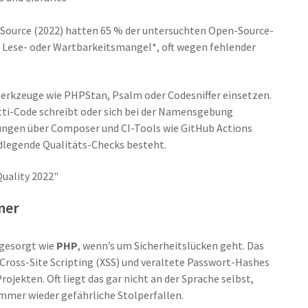
rSource (2022) hatten 65 % der untersuchten Open-Source-
Lese- oder Wartbarkeitsmangel*, oft wegen fehlender
erkzeuge wie PHPStan, Psalm oder Codesniffer einsetzen.
tti-Code schreibt oder sich bei der Namensgebung
ngen über Composer und CI-Tools wie GitHub Actions
dlegende Qualitäts-Checks besteht.
Quality 2022"
ner
 gesorgt wie
PHP
, wenn’s um Sicherheitslücken geht. Das
 Cross-Site Scripting (XSS) und veraltete Passwort-Hashes
ekten. Oft liegt das gar nicht an der Sprache selbst,
immer wieder gefährliche Stolperfallen.