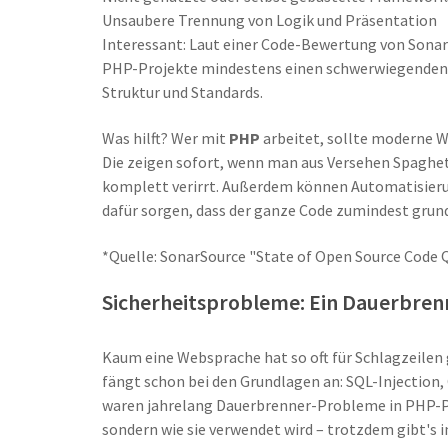
Unsaubere Trennung von Logik und Präsentation
Interessant: Laut einer Code-Bewertung von Sona
PHP-Projekte mindestens einen schwerwiegenden 
Struktur und Standards.
Was hilft? Wer mit
PHP
arbeitet, sollte moderne W
Die zeigen sofort, wenn man aus Versehen Spaghe
komplett verirrt. Außerdem können Automatisieru
dafür sorgen, dass der ganze Code zumindest grun
*Quelle: SonarSource "State of Open Source Code 
Sicherheitsprobleme: Ein Dauerbren
Kaum eine Websprache hat so oft für Schlagzeilen
fängt schon bei den Grundlagen an: SQL-Injection,
waren jahrelang Dauerbrenner-Probleme in PHP-Proj
sondern wie sie verwendet wird – trotzdem gibt's 