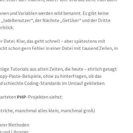
nen und Variablen werden wild benannt. Es gibt keine
n „ladeBenutzer“, der Nächste „GetUser“ und der Dritte
rblick.
er Datei. Klar, das geht schnell – aber spätestens mit
ht schon gern Fehler in einer Datei mit tausend Zeilen, in
hlige Tutorials aus alten Zeiten, die heute – ehrlich gesagt
Copy-Paste-Beispiele, ohne zu hinterfragen, ob das
e und schlechte Coding-Standards im Umlauf geblieben.
ewarteten
PHP
-Projekten siehst:
rstriche, manchmal alles klein, manchmal groß)
larer Methoden
 und Libraries