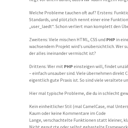
Welche Probleme tauchen oft auf? Erstens: Funktio
Standards, und plötzlich nennt einer eine Funktio
„user_laedt“. Schon verliert man komplett den Übe
Zweitens: Viele mischen HTML, CSS und
PHP
in ein
wachsendem Projekt wird's unübersichtlich. Wer suc
der alles ineinander vermischt ist?
Drittens: Wer mit
PHP
einsteigen will, findet unzä
– einfach unsauber sind. Viele übernehmen direkt 
eigentlich gute Praxis ist. So sind viele veraltet
Hier mal typische Probleme, die du in schlecht g
Kein einheitlicher Stil (mal CamelCase, mal Unte
Kaum oder keine Kommentare im Code
Lange, verschachtelte Funktionen statt kleiner, k
Nicht genutzte oder selbst gebastelte Frameworks