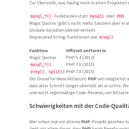
Zur Übersicht, was häufig noch in alten Projekten 
-Funktionen statt
oder
mysql_*()
mysqli
PDO
Magic Quotes (gibt’s nicht mehr, tauchen aber in a
Globale Variablen überall verteilt
Deprecated String-Funktionen wie
ereg()
Funktion
Offiziell entfernt in
Magic Quotes
PHP 5.4 (2012)
PHP 7.0 (2015)
mysql_*()
,
PHP 7.0 (2015)
ereg()
split()
Der Grund für diese Altlasten:
PHP
will möglichst a
dass alter Schrott länger überlebt als er sollte. W
und nutzt regelmäßige Code-Reviews, um Altlaste
Schwierigkeiten mit der Code-Qualit
Wer schon mal ein älteres
PHP
-Projekt gesehen ha
liegt vor allem daran, dass
PHP
kaum Regeln vorgibt