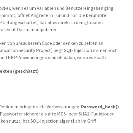
ocker, wenn es um Variablen und Benutzereingaben ging.
rnimmt, öffnet Angreifern Tür und Tor. Die berühmte
 5.4 abgeschaltet) hat alles direkt in den globalen
u leicht Daten manipulieren.
siken von unsauberem Code oder denken zu selten an
ication Security Project) liegt SQL-Injection immer noch
und PHP-Anwendungen sind oft dabei, wenn es knallt.
jekten (geschätzt)
ersionen bringen viele Verbesserungen.
Password_hash()
 Passwörter sicherer als alte MD5- oder SHA1-Funktionen.
n nutzt, hat SQL-Injection eigentlich im Griff.