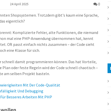
0
24 April 2025
kannten Shopsystemen. Trotzdem gibt's kaum eine Sprache,
 das eigentlich?
rennt: Komplizierte Fehler, alte Funktionen, die niemand
r schon mal eine PHP-Anwendung übernommen hat, kennt
rtet. Oft passt einfach nichts zusammen – der Code sieht
ch eine Klasse für sich.
ger schnell damit programmieren können. Das hat Vorteile,
 Plan oder feste Regeln wird der Code schnell chaotisch –
e am selben Projekt basteln.
hwierigkeiten Mit Der Code-Qualität
nfälligkeit Und Debugging
 Für Besseres Arbeiten Mit PHP
 wollen