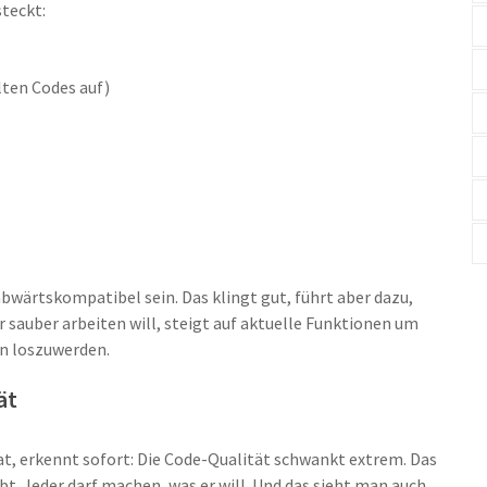
steckt:
lten Codes auf)
bwärtskompatibel sein. Das klingt gut, führt aber dazu,
er sauber arbeiten will, steigt auf aktuelle Funktionen um
n loszuwerden.
ät
t, erkennt sofort: Die Code-Qualität schwankt extrem. Das
. Jeder darf machen, was er will. Und das sieht man auch.