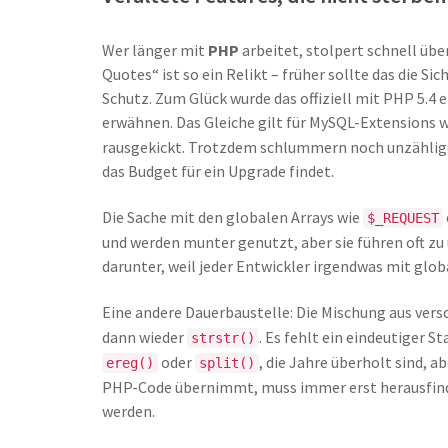
Wer länger mit
PHP
arbeitet, stolpert schnell übe
Quotes“ ist so ein Relikt – früher sollte das die S
Schutz. Zum Glück wurde das offiziell mit PHP 5.4 e
erwähnen. Das Gleiche gilt für MySQL-Extensions 
rausgekickt. Trotzdem schlummern noch unzählige A
das Budget für ein Upgrade findet.
Die Sache mit den globalen Arrays wie
$_REQUEST
und werden munter genutzt, aber sie führen oft z
darunter, weil jeder Entwickler irgendwas mit glo
Eine andere Dauerbaustelle: Die Mischung aus ver
dann wieder
. Es fehlt ein eindeutiger 
strstr()
oder
, die Jahre überholt sind, 
ereg()
split()
PHP-Code übernimmt, muss immer erst herausfind
werden.