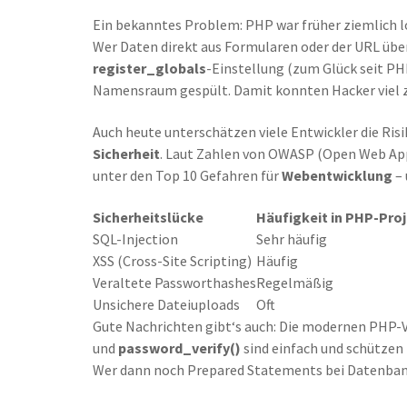
Ein bekanntes Problem: PHP war früher ziemlich l
Wer Daten direkt aus Formularen oder der URL übe
register_globals
-Einstellung (zum Glück seit PHP
Namensraum gespült. Damit konnten Hacker viel z
Auch heute unterschätzen viele Entwickler die Ri
Sicherheit
. Laut Zahlen von OWASP (Open Web Appl
unter den Top 10 Gefahren für
Webentwicklung
– 
Sicherheitslücke
Häufigkeit in PHP-Pro
SQL-Injection
Sehr häufig
XSS (Cross-Site Scripting)
Häufig
Veraltete Passworthashes
Regelmäßig
Unsichere Dateiuploads
Oft
Gute Nachrichten gibt‘s auch: Die modernen PHP-V
und
password_verify()
sind einfach und schützen
Wer dann noch Prepared Statements bei Datenbanke