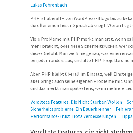
Lukas Fehrenbach
PHP ist überall – von WordPress-Blogs bis zu be
die öfter einen fiesen Spruch abkriegt. Woran liegt
Viele Probleme mit PHP merkt man erst, wenn es b
mehr braucht, oder fiese Sicherheitslücken. We
dieses Gefühl: Man weiß nie genau, was einen erwa
bei jedem anders aus, und alte PHP-Projekte sind no
Aber: PHP bleibt überall im Einsatz, weil Einstei
aber bringt auch seine eigenen Probleme mit. Ohne
und das merkt man spätestens, wenn mehrere Leut
Veraltete Features, Die Nicht Sterben Wollen
Sc
Sicherheitsprobleme: Ein Dauerbrenner
Fehlera
Performance-Frust Trotz Verbesserungen
Tipps
Veraltete Features, die nicht sterben