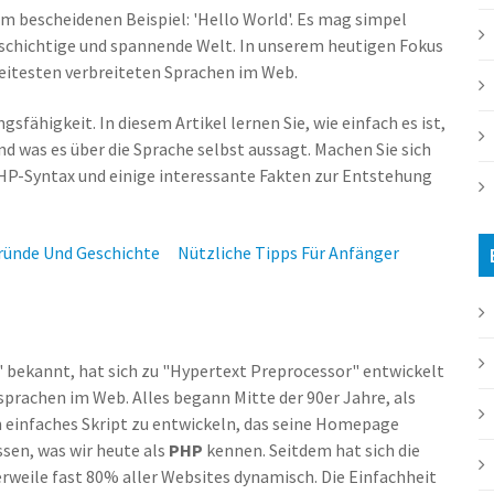
m bescheidenen Beispiel: 'Hello World'. Es mag simpel
vielschichtige und spannende Welt. In unserem heutigen Fokus
eitesten verbreiteten Sprachen im Web.
gsfähigkeit. In diesem Artikel lernen Sie, wie einfach es ist,
d was es über die Sprache selbst aussagt. Machen Sie sich
 PHP-Syntax und einige interessante Fakten zur Entstehung
ründe Und Geschichte
Nützliche Tipps Für Anfänger
 bekannt, hat sich zu "Hypertext Preprocessor" entwickelt
prachen im Web. Alles begann Mitte der 90er Jahre, als
 einfaches Skript zu entwickeln, das seine Homepage
sen, was wir heute als
PHP
kennen. Seitdem hat sich die
rweile fast 80% aller Websites dynamisch. Die Einfachheit