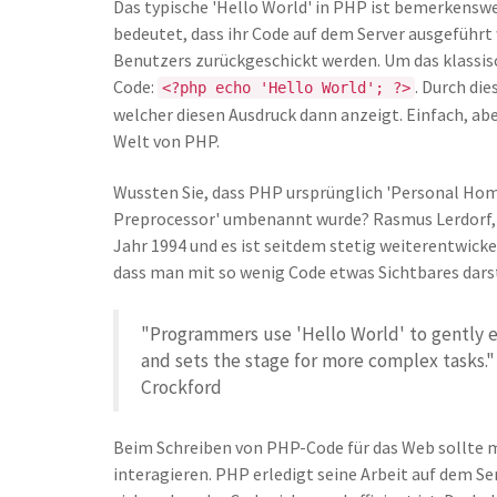
Das typische 'Hello World' in PHP ist bemerkenswe
bedeutet, dass ihr Code auf dem Server ausgeführt
Benutzers zurückgeschickt werden. Um das klassis
Code:
. Durch di
<?php echo 'Hello World'; ?>
welcher diesen Ausdruck dann anzeigt. Einfach, aber 
Welt von PHP.
Wussten Sie, dass PHP ursprünglich 'Personal Hom
Preprocessor' umbenannt wurde? Rasmus Lerdorf, 
Jahr 1994 und es ist seitdem stetig weiterentwicke
dass man mit so wenig Code etwas Sichtbares dars
"Programmers use 'Hello World' to gently e
and sets the stage for more complex tasks
Crockford
Beim Schreiben von PHP-Code für das Web sollte m
interagieren. PHP erledigt seine Arbeit auf dem Ser