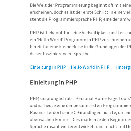
Die Welt der Programmierung beginnt oft mit eine
erscheinen, doch es ist der erste Schritt in eine 
steht die Programmiersprache PHP, eine der am w
PHP ist bekannt für seine Vielseitigkeit und Leistun
ein 'Hello World' Programm in PHP zu schreiben un
bereit für eine kleine Reise in die Grundlagen der
dieser faszinierenden Sprache.
Einleitung In PHP
Hello World In PHP
Hinterg
Einleitung in PHP
PHP, ursprünglich als "Personal Home Page Tools"
und ist heute eine der bekanntesten Programmiers
Rasmus Lerdorf seine C-Grundlagen nutzte, um ein
überwachen konnte. Dies markierte den Beginn des
Sprache rasant weiterentwickelt und macht mittle