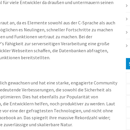
l für viele Entwickler da draußen und untermauern seinen
rtraut an, da es Elemente sowohl aus der C-Sprache als auch
möglichen es Neulingen, schneller Fortschritte zu machen
en und Funktionen vertraut zu machen. Bei der
s Fähigkeit zur serverseitigen Verarbeitung eine große
ckler Webseiten schaffen, die Datenbanken abfragten,
unktionen bereitstellten.
rlich gewachsen und hat eine starke, engagierte Community
edeutende Verbesserungen, die sowohl die Sicherheit als
ptimieren. Dies hat ebenfalls zur Popularität von
 die Entwicklern helfen, noch produktiver zu werden. Laut
 vor eine der gefragtesten Technologien, und nicht ohne
acebook an. Das spiegelt ihre massive Rekordzahl wider;
e zuverlässige und skalierbare Natur.