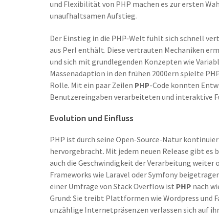
und Flexibilität von PHP machen es zur ersten Wah
unaufhaltsamen Aufstieg.
Der Einstieg in die PHP-Welt fühlt sich schnell ve
aus Perl enthält. Diese vertrauten Mechaniken er
und sich mit grundlegenden Konzepten wie Variabl
Massenadaption in den frühen 2000ern spielte PHP'
Rolle. Mit ein paar Zeilen
PHP
-Code konnten Entwi
Benutzereingaben verarbeiteten und interaktive F
Evolution und Einfluss
PHP ist durch seine Open-Source-Natur kontinuie
hervorgebracht. Mit jedem neuen Release gibt es b
auch die Geschwindigkeit der Verarbeitung weiter o
Frameworks wie Laravel oder Symfony beigetragen,
einer Umfrage von Stack Overflow ist
PHP
nach wie
Grund: Sie treibt Plattformen wie Wordpress und F
unzählige Internetpräsenzen verlassen sich auf ihr