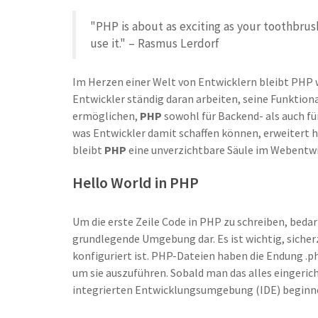
"PHP is about as exciting as your toothbrush
use it." – Rasmus Lerdorf
Im Herzen einer Welt von Entwicklern bleibt PHP we
Entwickler ständig daran arbeiten, seine Funktiona
ermöglichen,
PHP
sowohl für Backend- als auch f
was Entwickler damit schaffen können, erweitert 
bleibt
PHP
eine unverzichtbare Säule im Webentw
Hello World in PHP
Um die erste Zeile Code in PHP zu schreiben, bedarf
grundlegende Umgebung dar. Es ist wichtig, sicherz
konfiguriert ist. PHP-Dateien haben die Endung .
um sie auszuführen. Sobald man das alles eingeric
integrierten Entwicklungsumgebung (IDE) beginne