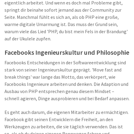
eigentlich arbeitet. Und wenn es doch mal Probleme gibt,
springt dir beinahe sofort jemand aus der Community zur
Seite. Manchmal fühlt es sich an, als ob PHP eine große,
warme digitale Umarmung ist. Das muss der Grund sein,
warum viele das Lied 'PHP, du bist mein Fels in der Brandung'
auf der Ukulele zupfen.
Facebooks Ingenieurskultur und Philosophie
Facebooks Entscheidungen in der Softwareentwicklung sind
stark von seiner Ingenieurskultur geprägt. 'Move fast and
break things' war lange das Motto, das verkörpert, wie
Facebooks Ingenieure arbeiten und denken. Die Adaption und
Ausbau von PHP entsprechen genau diesem Mindset –
schnell agieren, Dinge ausprobieren und bei Bedarf anpassen.
Es geht auch darum, die eigenen Mitarbeiter zu ermächtigen.
Facebook gibt seinen Entwicklern die Freiheit, an den
Werkzeugen zu arbeiten, die sie täglich verwenden. Das ist
so, als ob du deinen eigenen Rennwagen fahren und